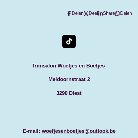
Delen
Deel
Share
Delen
T
i
k
T
Trimsalon Woefjes en Boefjes
o
k
Meidoornstraat 2
3290 Diest
E-mail:
woefjesenboefjes@outlook.be